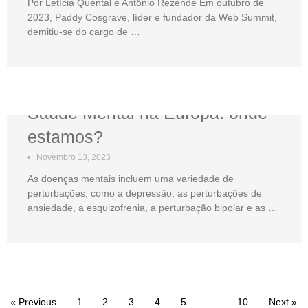
Por Letícia Quental e Antônio Rezende Em outubro de
2023, Paddy Cosgrave, líder e fundador da Web Summit,
demitiu-se do cargo de …
Saúde Mental na Europa: onde
estamos?
•
Novembro 13, 2023
As doenças mentais incluem uma variedade de
perturbações, como a depressão, as perturbações de
ansiedade, a esquizofrenia, a perturbação bipolar e as …
« Previous
1
2
3
4
5
…
10
Next »