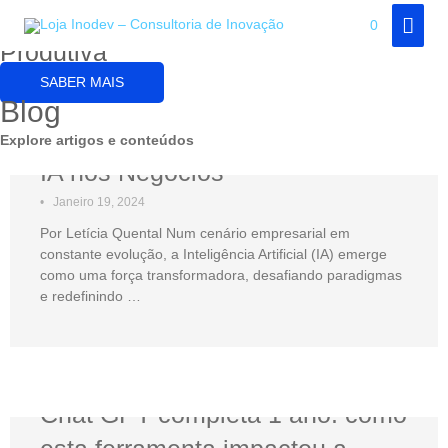
Portugal 2030 - O incentivo à Inovação
Skip
MAI
0
to
Produtiva
MEN
content
SABER MAIS
Blog
Explore artigos e conteúdos
IA nos Negócios
•
Janeiro 19, 2024
Por Letícia Quental Num cenário empresarial em
constante evolução, a Inteligência Artificial (IA) emerge
como uma força transformadora, desafiando paradigmas
e redefinindo …
Chat GPT completa 1 ano: como