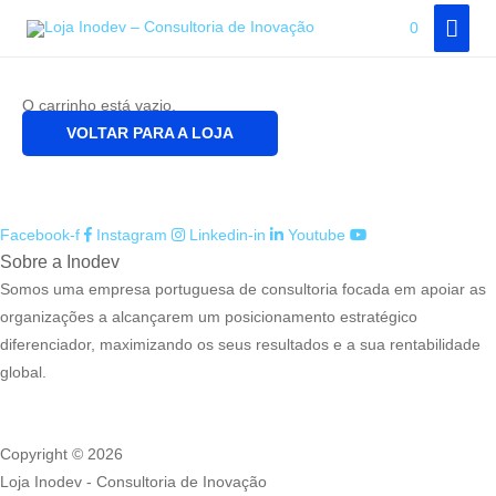
Skip
MAI
0
Carrinho
to
MEN
content
O carrinho está vazio.
VOLTAR PARA A LOJA
Facebook-f
Instagram
Linkedin-in
Youtube
Sobre a Inodev
Somos uma empresa portuguesa de consultoria focada em apoiar as
organizações a alcançarem um posicionamento estratégico
diferenciador, maximizando os seus resultados e a sua rentabilidade
global.
Copyright © 2026
Loja Inodev - Consultoria de Inovação