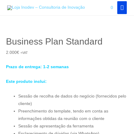
Skip
MAI
0
to
MEN
content
Business Plan Standard
2.000
€
+VAT
Prazo de entrega: 1-2
semanas
Este produto inclui:
Sessão de recolha de dados do negócio (fornecidos pelo
cliente)
Preenchimento do template, tendo em conta as
informações obtidas da reunião com o cliente
Sessão de apresentação da ferramenta
Esclarecimento de dúvidas (via WhatsApp)