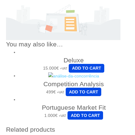
You may also like…
Deluxe
15.000
€
ADD TO CART
+VAT
Competition Analysis
499
€
ADD TO CART
+VAT
Portuguese Market Fit
1.000
€
ADD TO CART
+VAT
Related products