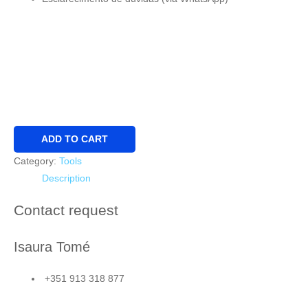
Business
ADD TO CART
Plan
Category:
Tools
Standard
Description
quantity
Contact request
Isaura Tomé
+351 913 318 877