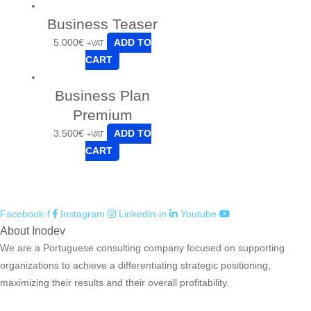
Business Teaser
5.000
€
ADD TO
+VAT
CART
Business Plan
Premium
3.500
€
ADD TO
+VAT
CART
Facebook-f
Instagram
Linkedin-in
Youtube
About Inodev
We are a Portuguese consulting company focused on supporting
organizations to achieve a differentiating strategic positioning,
maximizing their results and their overall profitability.