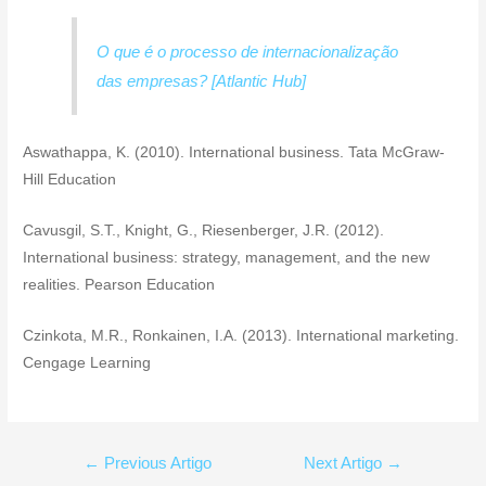
O que é o processo de internacionalização
das empresas? [Atlantic Hub]
Aswathappa, K. (2010). International business. Tata McGraw-
Hill Education
Cavusgil, S.T., Knight, G., Riesenberger, J.R. (2012).
International business: strategy, management, and the new
realities. Pearson Education
Czinkota, M.R., Ronkainen, I.A. (2013). International marketing.
Cengage Learning
Navegação
←
Previous Artigo
Next Artigo
→
de