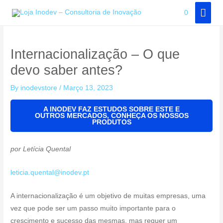
Skip
MAI
0
to
MEN
content
Internacionalização – O que
devo saber antes?
By
inodevstore
/
Março 13, 2023
A INODEV FAZ ESTUDOS SOBRE ESTE E
OUTROS MERCADOS, CONHEÇA OS NOSSOS
PRODUTOS
por
Letícia Quental
leticia.quental@inodev.pt
A internacionalização é um objetivo de muitas empresas, uma
vez que pode ser um passo muito importante para o
crescimento e sucesso das mesmas, mas requer um