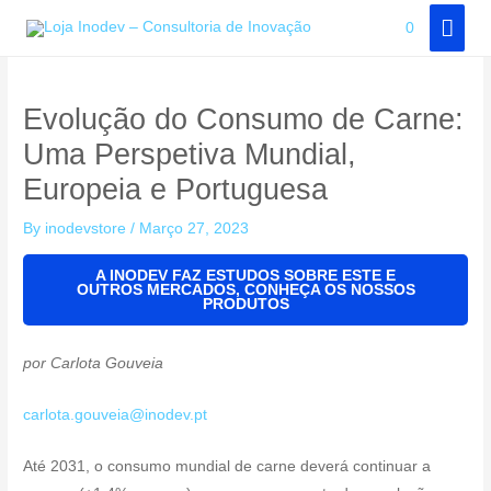
Skip
MAI
0
to
MEN
content
Evolução do Consumo de Carne:
Uma Perspetiva Mundial,
Europeia e Portuguesa
By
inodevstore
/
Março 27, 2023
A INODEV FAZ ESTUDOS SOBRE ESTE E
OUTROS MERCADOS, CONHEÇA OS NOSSOS
PRODUTOS
por
Carlota Gouveia
carlota.gouveia@inodev.pt
Até 2031, o consumo mundial de carne deverá continuar a