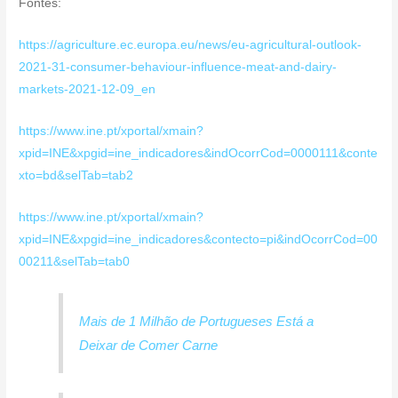
Fontes:
https://agriculture.ec.europa.eu/news/eu-agricultural-outlook-
2021-31-consumer-behaviour-influence-meat-and-dairy-
markets-2021-12-09_en
https://www.ine.pt/xportal/xmain?
xpid=INE&xpgid=ine_indicadores&indOcorrCod=0000111&conte
xto=bd&selTab=tab2
https://www.ine.pt/xportal/xmain?
xpid=INE&xpgid=ine_indicadores&contecto=pi&indOcorrCod=00
00211&selTab=tab0
Mais de 1 Milhão de Portugueses Está a
Deixar de Comer Carne