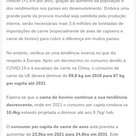
crescer (+1,4% por ano), graças ao aumento da população e
dos rendimentos nos países em desenvolvimento. Embora uma
grande parte da procura mundial seja satisfeita pela produção
interna, serão necessárias mais 3,4 milhões de toneladas de
importações de carne (especialmente de aves de capoeira e
carne de bovino) para cobrir a diferença em muitos países.
No entanto, verifica-se uma tendência inversa no que diz
respeito à Europa. Após um decréscimo no consumo devido à
COVID-19 e à escassez de carne na China, o consumo de
carne da UE deverá diminuir de
69,8 kg em 2018 para 67 kg
per capita até 2031
.
Espera-se que a
carne de bovino continue a sua tendência
decrescente,
onde em 2021 o consumo per capita rondava os
10,4kg
estando projetada a diminuir até aos 9,7kg/ hab.
O
consumo per capita de carne de aves
está prevista a
aumentar de
23,5kg em 2021 para 24,8kg em 2031
. Este