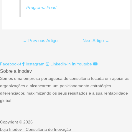
Programa Food
Navegação
←
Previous Artigo
Next Artigo
→
de
artigos
Facebook-f
Instagram
Linkedin-in
Youtube
Sobre a Inodev
Somos uma empresa portuguesa de consultoria focada em apoiar as
organizações a alcançarem um posicionamento estratégico
diferenciador, maximizando os seus resultados e a sua rentabilidade
global.
Copyright © 2026
Loja Inodev - Consultoria de Inovação