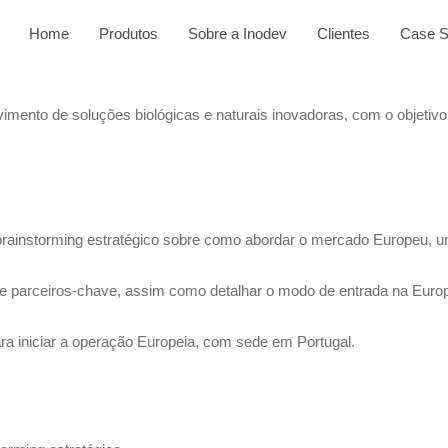
Home
Produtos
Sobre a Inodev
Clientes
Case S
mento de soluções biológicas e naturais inovadoras, com o objetivo 
brainstorming estratégico sobre como abordar o mercado Europeu, um 
tes e parceiros-chave, assim como detalhar o modo de entrada na Eur
 para iniciar a operação Europeia, com sede em Portugal.