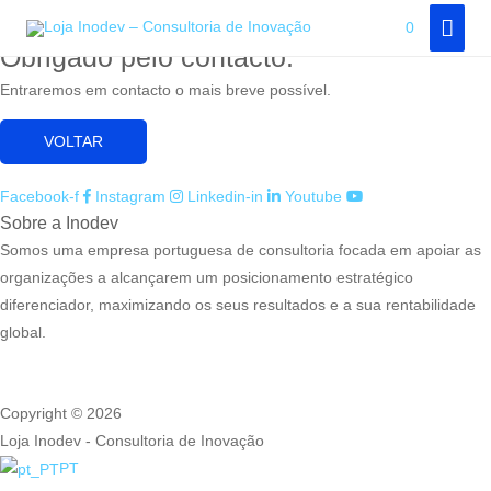
Adicione aqui o texto do seu título
Skip
MAI
0
to
Obrigado pelo contacto.
MEN
content
Entraremos em contacto o mais breve possível.
VOLTAR
Facebook-f
Instagram
Linkedin-in
Youtube
Sobre a Inodev
Somos uma empresa portuguesa de consultoria focada em apoiar as
organizações a alcançarem um posicionamento estratégico
diferenciador, maximizando os seus resultados e a sua rentabilidade
global.
Copyright © 2026
Loja Inodev - Consultoria de Inovação
PT