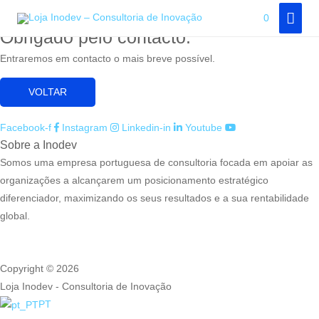
Adicione aqui o texto do seu título
Skip
MAI
0
to
Obrigado pelo contacto.
MEN
content
Entraremos em contacto o mais breve possível.
VOLTAR
Facebook-f
Instagram
Linkedin-in
Youtube
Sobre a Inodev
Somos uma empresa portuguesa de consultoria focada em apoiar as
organizações a alcançarem um posicionamento estratégico
diferenciador, maximizando os seus resultados e a sua rentabilidade
global.
Copyright © 2026
Loja Inodev - Consultoria de Inovação
PT