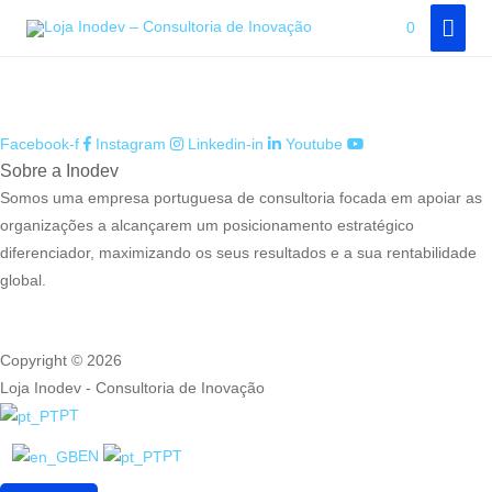
Skip
MAI
0
Finalizar compras
to
MEN
content
Facebook-f
Instagram
Linkedin-in
Youtube
Sobre a Inodev
Somos uma empresa portuguesa de consultoria focada em apoiar as
organizações a alcançarem um posicionamento estratégico
diferenciador, maximizando os seus resultados e a sua rentabilidade
global.
Copyright © 2026
Loja Inodev - Consultoria de Inovação
PT
EN
PT