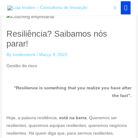
Skip
MAI
0
to
MEN
content
Resiliência? Saibamos nós
parar!
By
inodevstore
/
Março 9, 2022
Gestão de risco
“Resilience is something that you realize you have after
the fact”.
Hoje, a palavra resiliência,
está na berra
. Queremos ser
resilientes, queremos equipas resilientes, queremos negócios
resilientes. Há quem diga que, para sermos resilientes,