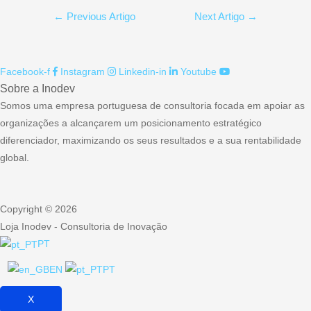
Navegação
←
Previous Artigo
Next Artigo
→
de
artigos
Facebook-f
Instagram
Linkedin-in
Youtube
Sobre a Inodev
Somos uma empresa portuguesa de consultoria focada em apoiar as
organizações a alcançarem um posicionamento estratégico
diferenciador, maximizando os seus resultados e a sua rentabilidade
global.
Copyright © 2026
Loja Inodev - Consultoria de Inovação
PT
EN
PT
X