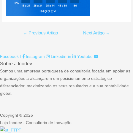
Navegação
←
Previous Artigo
Next Artigo
→
de
artigos
Facebook-f
Instagram
Linkedin-in
Youtube
Sobre a Inodev
Somos uma empresa portuguesa de consultoria focada em apoiar as
organizações a alcançarem um posicionamento estratégico
diferenciador, maximizando os seus resultados e a sua rentabilidade
global.
Copyright © 2026
Loja Inodev - Consultoria de Inovação
PT