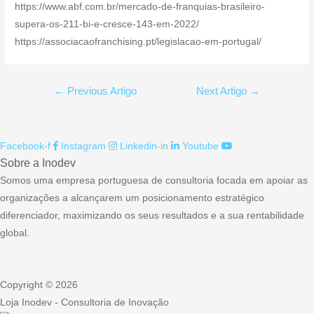
https://www.abf.com.br/mercado-de-franquias-brasileiro-
supera-os-211-bi-e-cresce-143-em-2022/
https://associacaofranchising.pt/legislacao-em-portugal/
Navegação
←
Previous Artigo
Next Artigo
→
de
artigos
Facebook-f
Instagram
Linkedin-in
Youtube
Sobre a Inodev
Somos uma empresa portuguesa de consultoria focada em apoiar as
organizações a alcançarem um posicionamento estratégico
diferenciador, maximizando os seus resultados e a sua rentabilidade
global.
Copyright © 2026
Loja Inodev - Consultoria de Inovação