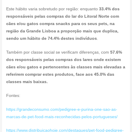
Este hábito varia sobretudo por região: enquanto
33.4% dos
responsáveis pelas compras do lar do Litoral Norte com
cães e/ou gatos compra snacks para os seus pets,
na
região da Grande Lisboa a proporção mais que duplica,
sendo um hábito de 74.4% destes indivíduos
.
Também por classe social se verificam diferenças, com
57.6%
dos responsáveis pelas compras dos lares onde existem
cães e/ou gatos e pertencentes às classes mais elevadas a
referirem comprar estes produtos, face aos 45.0% das
classes mais baixas.
Fontes:
https://grandeconsumo.com/pedigree-e-purina-one-sao-as-
marcas-de-pet-food-mais-reconhecidas-pelos-portugueses/
https://www.distribuicaohoje.com/destaques/pet-food-pedigree-