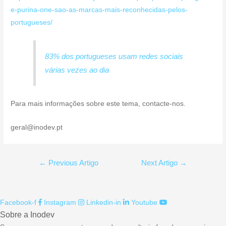
e-purina-one-sao-as-marcas-mais-reconhecidas-pelos-
portugueses/
83% dos portugueses usam redes sociais
várias vezes ao dia
Para mais informações sobre este tema, contacte-nos.
geral@inodev.pt
Navegação
←
Previous Artigo
Next Artigo
→
de
artigos
Facebook-f
Instagram
Linkedin-in
Youtube
Sobre a Inodev