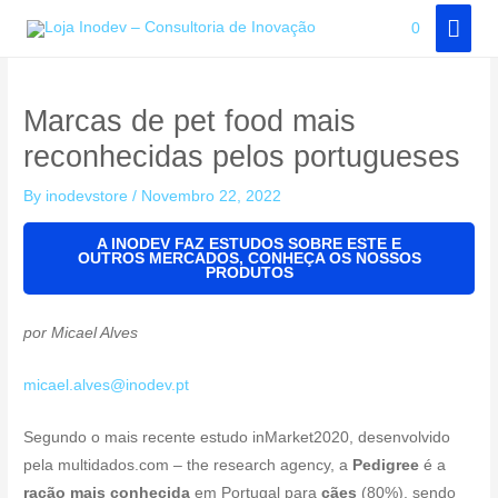
Skip
MAI
0
to
MEN
content
Marcas de pet food mais
reconhecidas pelos portugueses
By
inodevstore
/
Novembro 22, 2022
A INODEV FAZ ESTUDOS SOBRE ESTE E
OUTROS MERCADOS, CONHEÇA OS NOSSOS
PRODUTOS
por
Micael Alves
micael.alves@inodev.pt
Segundo o mais recente estudo inMarket2020, desenvolvido
pela multidados.com – the research agency, a
Pedigree
é a
ração mais conhecida
em Portugal para
cães
(80%), sendo