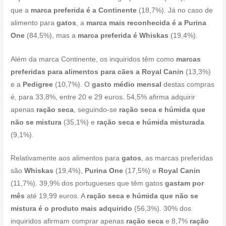
que a
marca preferida é a Continente
(18,7%). Já no caso de
alimento para
gatos
, a
marca mais reconhecida é a Purina
One
(84,5%), mas a
marca preferida é Whiskas
(19,4%).
Além da marca Continente, os inquiridos têm como
marcas
preferidas para alimentos para cães a Royal Canin
(13,3%)
e a
Pedigree
(10,7%). O
gasto médio mensal
destas compras
é, para 33,8%, entre 20 e 29 euros. 54,5% afirma adquirir
apenas
ração seca
, seguindo-se
ração seca e húmida que
não se mistura
(35,1%) e
ração seca e húmida misturada
(9,1%).
Relativamente aos alimentos para
gatos
, as marcas preferidas
são
Whiskas
(19,4%),
Purina One
(17,5%) e
Royal Canin
(11,7%). 39,9% dos portugueses que têm gatos
gastam por
mês
até 19,99 euros. A
ração seca e húmida que não se
mistura é o produto mais adquirido
(56,3%). 30% dos
inquiridos afirmam comprar apenas
ração seca
e 8,7%
ração