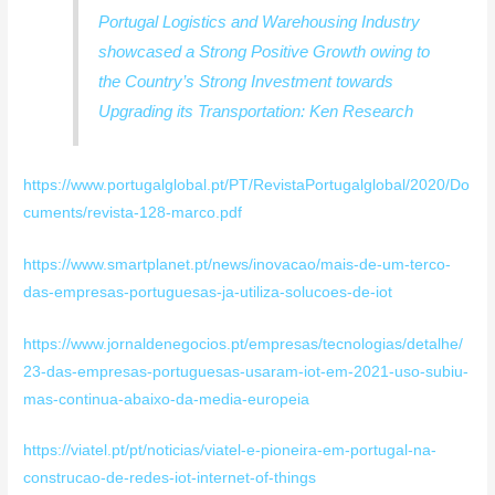
Portugal Logistics and Warehousing Industry
showcased a Strong Positive Growth owing to
the Country’s Strong Investment towards
Upgrading its Transportation: Ken Research
https://www.portugalglobal.pt/PT/RevistaPortugalglobal/2020/Do
cuments/revista-128-marco.pdf
https://www.smartplanet.pt/news/inovacao/mais-de-um-terco-
das-empresas-portuguesas-ja-utiliza-solucoes-de-iot
https://www.jornaldenegocios.pt/empresas/tecnologias/detalhe/
23-das-empresas-portuguesas-usaram-iot-em-2021-uso-subiu-
mas-continua-abaixo-da-media-europeia
https://viatel.pt/pt/noticias/viatel-e-pioneira-em-portugal-na-
construcao-de-redes-iot-internet-of-things