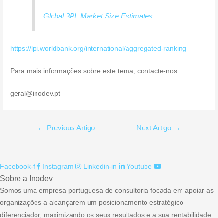
Global 3PL Market Size Estimates
https://lpi.worldbank.org/international/aggregated-ranking
Para mais informações sobre este tema, contacte-nos.
geral@inodev.pt
Navegação
←
Previous Artigo
Next Artigo
→
de
artigos
Facebook-f
Instagram
Linkedin-in
Youtube
Sobre a Inodev
Somos uma empresa portuguesa de consultoria focada em apoiar as
organizações a alcançarem um posicionamento estratégico
diferenciador, maximizando os seus resultados e a sua rentabilidade