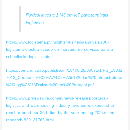
Fordesi investe 1 M€ em IoT para terminais
logísticos
https://www.logistema.pt/insights/business-analysis/130-
logistema-efectua-estudo-do-mercado-de-servicos-para-a-
schnellecke-logistics.html
https://comum.rcaap.pt/bitstream/10400.26/39571/1/PG_19032
7013_Carateriza%C3%A7%C3%A3o%20das%20Infraestruturas
%20Log%C3%ADsticas%20em%20Portugal.pdf
https://www.prnewswire.com/in/news-releases/portugal-
logistics-and-warehousing-industry-revenue-is-expected-to-
reach-around-eur-30-billion-by-the-year-ending-2024e-ken-
research-829131763.html