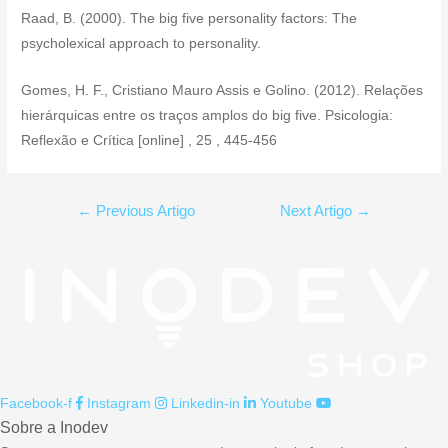
Raad, B. (2000). The big five personality factors: The
psycholexical approach to personality.
Gomes, H. F., Cristiano Mauro Assis e Golino. (2012). Relações
hierárquicas entre os traços amplos do big five. Psicologia:
Reflexão e Crítica [online] , 25 , 445-456
Navegação
←
Previous Artigo
Next Artigo
→
de
artigos
Facebook-f
Instagram
Linkedin-in
Youtube
Sobre a Inodev